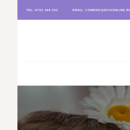
TEL: 0742 468 242
EMAIL: COMENZI@DIVAONLINE.R
DIVAHOME
PRODUSE MASAJ
INGRIJIRE CORPORALA
COSMETICE
REDUCERI