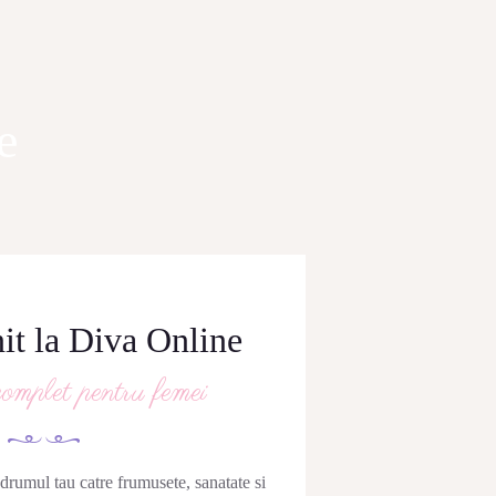
e
nit la Diva Online
mplet pentru femei
n drumul tau catre frumusete, sanatate si