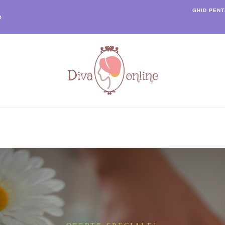
GHID PEN
O