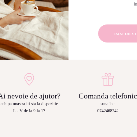
i
RASFOIES
Ai nevoie de ajutor?
Comanda telefoni
echipa noastra iti sta la dispozitie
suna la :
L - V de la 9 la 17
0742468242