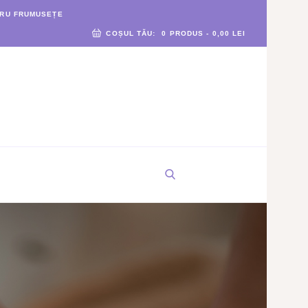
TRU FRUMUSEȚE
COȘUL TĂU:
0 PRODUS
-
0,00 LEI