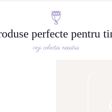
roduse perfecte pentru ti
vezi colectia noastra