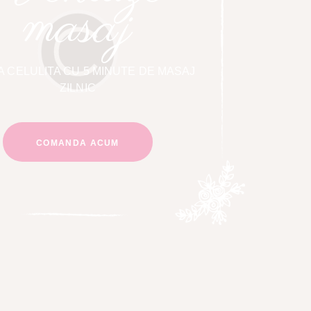
masaj
A CELULITA CU 5 MINUTE DE MASAJ
ZILNIC
COMANDA ACUM