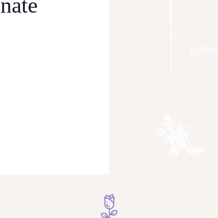
unate
ELIMIN