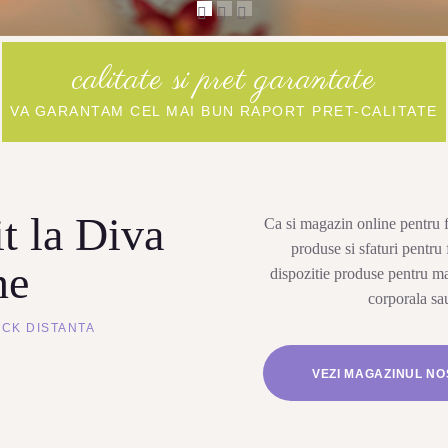
calitate si pret garantate
VA GARANTAM CEL MAI BUN RAPORT PRET-CALITATE
it la Diva
Ca si magazin online pentru f
produse si sfaturi pentr
ne
dispozitie produse pentru ma
corporala sau
ICK DISTANTA
VEZI MAGAZINUL N