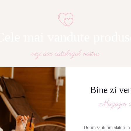
Cele mai vandute produs
vezi aici catalogul nostru
Bine zi ve
Magazin co
Dorim sa iti fim alaturi i