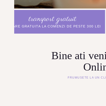
transport gratuit
LIVRARE GRATUITA LA COMENZI DE PESTE 300 LEI
Bine ati ven
Onli
FRUMUSETE LA UN CL