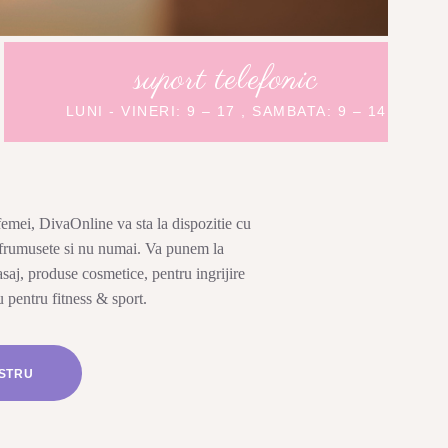
suport telefonic
LUNI - VINERI: 9 – 17 , SAMBATA: 9 – 14
emei, DivaOnline va sta la dispozitie cu
u frumusete si nu numai. Va punem la
saj, produse cosmetice, pentru ingrijire
 pentru fitness & sport.
OSTRU