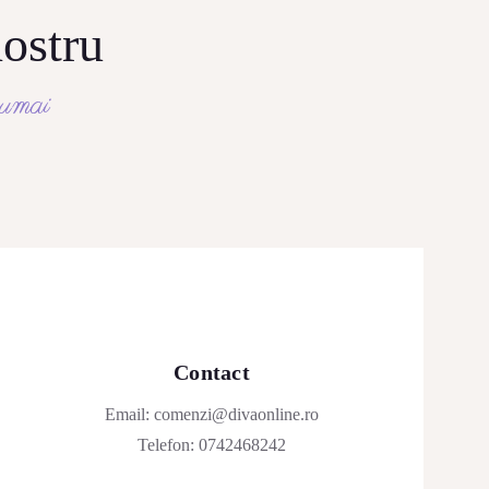
nostru
 numai
Contact
Email:
comenzi@divaonline.ro
Telefon:
0742468242