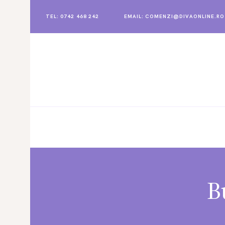
TEL: 0742 468 242
EMAIL: COMENZI@DIVAONLINE.RO
DIVAHOME
PRODUSE MASAJ
INGRIJIRE CORPORALA
COSMETICE
REDUCERI
B