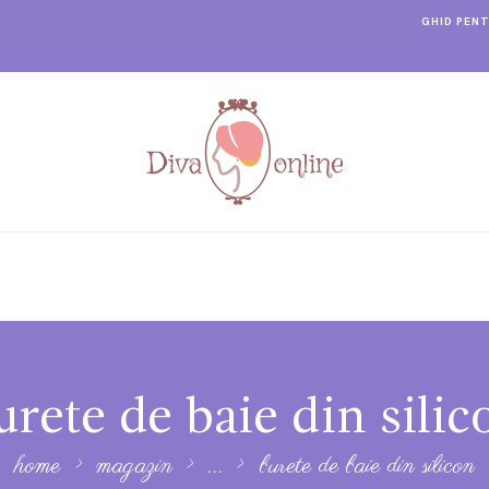
GHID PEN
urete de baie din silic
home
magazin
...
burete de baie din silicon