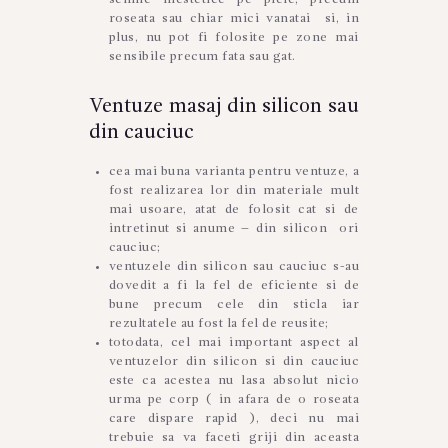
roseata sau chiar mici vanatai si, in
plus, nu pot fi folosite pe zone mai
sensibile precum fata sau gat.
Ventuze masaj din silicon sau
din cauciuc
cea mai buna varianta pentru ventuze, a
fost realizarea lor din materiale mult
mai usoare, atat de folosit cat si de
intretinut si anume – din silicon ori
cauciuc;
ventuzele din silicon sau cauciuc s-au
dovedit a fi la fel de eficiente si de
bune precum cele din sticla iar
rezultatele au fost la fel de reusite;
totodata, cel mai important aspect al
ventuzelor din silicon si din cauciuc
este ca acestea nu lasa absolut nicio
urma pe corp ( in afara de o roseata
care dispare rapid ), deci nu mai
trebuie sa va faceti griji din aceasta