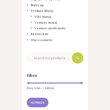
Make up
Produse Masaj
Ulei masaj
Ventuze masaj
Ventuze medicinale
REDUCERI
Ulei cosmetic
Filtru
Preț:
0 lei
—
130 lei
Preț
Preț
minim
maxim
FILTREAZĂ