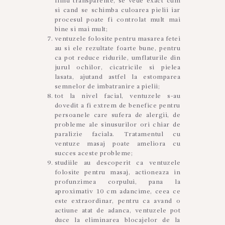
fiind transparente, se vede exact cum
si cand se schimba culoarea pielii iar
procesul poate fi controlat mult mai
bine si mai mult;
ventuzele folosite pentru masarea fetei
au si ele rezultate foarte bune, pentru
ca pot reduce ridurile, umflaturile din
jurul ochilor, cicatricile si pielea
lasata, ajutand astfel la estomparea
semnelor de imbatranire a pielii;
tot la nivel facial, ventuzele s-au
dovedit a fi extrem de benefice pentru
persoanele care sufera de alergii, de
probleme ale sinusurilor ori chiar de
paralizie faciala. Tratamentul cu
ventuze masaj poate ameliora cu
succes aceste probleme;
studiile au descoperit ca ventuzele
folosite pentru masaj, actioneaza in
profunzimea corpului, pana la
aproximativ 10 cm adancime, ceea ce
este extraordinar, pentru ca avand o
actiune atat de adanca, ventuzele pot
duce la eliminarea blocajelor de la