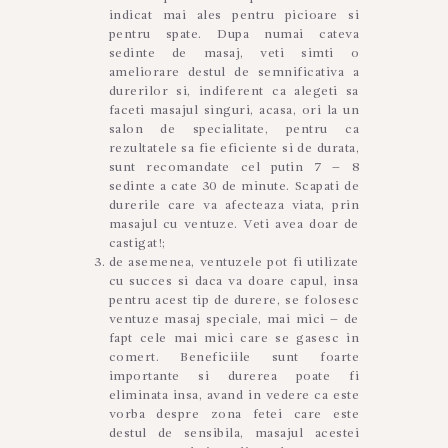
indicat mai ales pentru picioare si
pentru spate. Dupa numai cateva
sedinte de masaj, veti simti o
ameliorare destul de semnificativa a
durerilor si, indiferent ca alegeti sa
faceti masajul singuri, acasa, ori la un
salon de specialitate, pentru ca
rezultatele sa fie eficiente si de durata,
sunt recomandate cel putin 7 – 8
sedinte a cate 30 de minute. Scapati de
durerile care va afecteaza viata, prin
masajul cu ventuze. Veti avea doar de
castigat!;
de asemenea, ventuzele pot fi utilizate
cu succes si daca va doare capul, insa
pentru acest tip de durere, se folosesc
ventuze masaj speciale, mai mici – de
fapt cele mai mici care se gasesc in
comert. Beneficiile sunt foarte
importante si durerea poate fi
eliminata insa, avand in vedere ca este
vorba despre zona fetei care este
destul de sensibila, masajul acestei