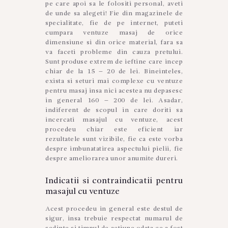
pe care apoi sa le folositi personal, aveti
de unde sa alegeti! Fie din magazinele de
specialitate, fie de pe internet, puteti
cumpara ventuze masaj de orice
dimensiune si din orice material, fara sa
va faceti probleme din cauza pretului.
Sunt produse extrem de ieftine care incep
chiar de la 15 – 20 de lei. Bineinteles,
exista si seturi mai complexe cu ventuze
pentru masaj insa nici acestea nu depasesc
in general 160 – 200 de lei. Asadar,
indiferent de scopul in care doriti sa
incercati masajul cu ventuze, acest
procedeu chiar este eficient iar
rezultatele sunt vizibile, fie ca este vorba
despre imbunatatirea aspectului pielii, fie
despre ameliorarea unor anumite dureri.
Indicatii si contraindicatii pentru
masajul cu ventuze
Acest procedeu in general este destul de
sigur, insa trebuie respectat numarul de