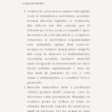
organismului:
ventuzele actioneaza asupra intregului
corp si stimuleaza activitatea acestuia:
tocmai datorita faptului ca ventuzele
din silicon sau din cauciuc pot fi
folosite pe orice zona a corpului ( spre
deosebire de cele din sticla ), corpul se
relaxeaza si activitatea organismului
este stimulata optim. Mai concret,
terapia cu ventuze masaj pune sangele
din corp in miscare si imbunatateste
circulatia acestuia. Inclusiv muschii
sunt revigorati si detensionati iar daca
faceti sedinte saptamanale ( insa nu
mai mult de jumatate de ora ), veti
simti o imbunatatire a conditiei fizice
generale;
durerile musculare sunt o problema
zilnica pentru multi oameni, care le
afecteaza viata permanent. Masajul cu
ventuze poate sa reduca si chiar sa
elimine durerile cauzate de statul prea
mult in picioare ori pe scaun si este