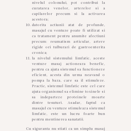
nivelul colonului, pot contribui la
curatarea venelor, arterelor si a
capilarelor precum si la activarea
acestora;
datorita actiunii atat de profunde,
masajul cu ventuze poate fi utilizat si
ca tratament pentru anumite afectiuni
precum: reumatism articular, artere
rigide ori tulburari de gastroenterita
cronica;
la nivelul sistemului limfatic, aceste
ventuze masaj actioneaza benefic,
pentru ca ajuta sistemul sa functioneze
eficient, acesta din urma neavand o
pompa la baza, care sa il stimuleze.
Practic, sistemul limfatic este cel care
ajuta organismul sa elimine toxinele si
sa indeparteze proteinele moarte
dintre tesuturi. Asadar, faptul ca
masajul cu ventuze stimuleaza sistemul
limfatic, este un lucru foarte bun
pentru mentinerea sanatatii.
Cu siguranta nu stiati ca un simplu masaj