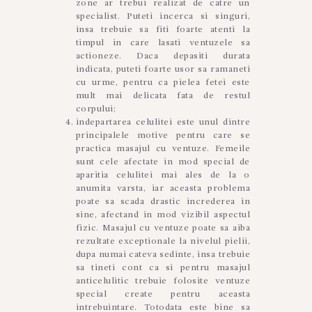
zone ar trebui realizat de catre un
specialist. Puteti incerca si singuri,
insa trebuie sa fiti foarte atenti la
timpul in care lasati ventuzele sa
actioneze. Daca depasiti durata
indicata, puteti foarte usor sa ramaneti
cu urme, pentru ca pielea fetei este
mult mai delicata fata de restul
corpului;
indepartarea celulitei este unul dintre
principalele motive pentru care se
practica masajul cu ventuze. Femeile
sunt cele afectate in mod special de
aparitia celulitei mai ales de la o
anumita varsta, iar aceasta problema
poate sa scada drastic increderea in
sine, afectand in mod vizibil aspectul
fizic. Masajul cu ventuze poate sa aiba
rezultate exceptionale la nivelul pielii,
dupa numai cateva sedinte, insa trebuie
sa tineti cont ca si pentru masajul
anticelulitic trebuie folosite ventuze
special create pentru aceasta
intrebuintare. Totodata este bine sa