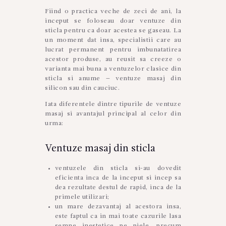
Fiind o practica veche de zeci de ani, la
inceput se foloseau doar ventuze din
sticla pentru ca doar acestea se gaseau. La
un moment dat insa, specialistii care au
lucrat permanent pentru imbunatatirea
acestor produse, au reusit sa creeze o
varianta mai buna a ventuzelor clasice din
sticla si anume – ventuze masaj din
silicon sau din cauciuc.
Iata diferentele dintre tipurile de ventuze
masaj si avantajul principal al celor din
urma:
Ventuze masaj din sticla
ventuzele din sticla si-au dovedit
eficienta inca de la inceput si incep sa
dea rezultate destul de rapid, inca de la
primele utilizari;
un mare dezavantaj al acestora insa,
este faptul ca in mai toate cazurile lasa
semne inestetice pe piele, precum