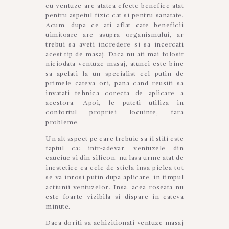
cu ventuze are atatea efecte benefice atat
pentru aspetul fizic cat si pentru sanatate.
Acum, dupa ce ati aflat cate beneficii
uimitoare are asupra organismului, ar
trebui sa aveti incredere si sa incercati
acest tip de masaj. Daca nu ati mai folosit
niciodata ventuze masaj, atunci este bine
sa apelati la un specialist cel putin de
primele cateva ori, pana cand reusiti sa
invatati tehnica corecta de aplicare a
acestora. Apoi, le puteti utiliza in
confortul propriei locuinte, fara
probleme.
Un alt aspect pe care trebuie sa il stiti este
faptul ca: intr-adevar, ventuzele din
cauciuc si din silicon, nu lasa urme atat de
inestetice ca cele de sticla insa pielea tot
se va inrosi putin dupa aplicare, in timpul
actiunii ventuzelor. Insa, acea roseata nu
este foarte vizibila si dispare in cateva
minute.
Daca doriti sa achizitionati ventuze masaj