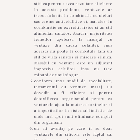
stiti ca pentru a avea rezultate eficiente
in aceasta problema, ventuzele ar
trebui folosite in combinatie cu uleiuri
sau creme anticelulitice si, mai ales, in
combinatie cu exercitii fizice si un stil
alimentar sanatos. Asadar, majoritatea
femeilor apeleaza la masajul cu
ventuze din cauza celulitei, insa
aceasta nu poate fi combatuta fara un
stil de viata sanatos si miscare zilnica.
Masajul cu ventuze este un adjuvant
impotriva celulitei, insa nu face
minuni de unul singur!;
conform unor studii de specialitate,
tratamentul cu ventuze masaj s-a
dovedit a fi eficient si pentru
detoxifierea organismului pentru ca
ventuzele ajuta la mutarea toxinelor si
a impuritatilor in sistemul limfatic, de
unde mai apoi sunt eliminate complet
din organism;
un alt avantaj pe care il au doar
ventuzele din silicon, este faptul ca,