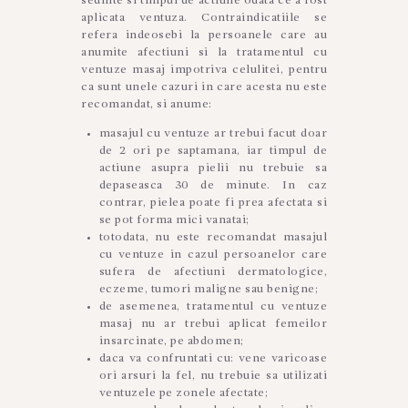
sedinte si timpul de actiune odata ce a fost
aplicata ventuza. Contraindicatiile se
refera indeosebi la persoanele care au
anumite afectiuni si la tratamentul cu
ventuze masaj impotriva celulitei, pentru
ca sunt unele cazuri in care acesta nu este
recomandat, si anume:
masajul cu ventuze ar trebui facut doar
de 2 ori pe saptamana, iar timpul de
actiune asupra pielii nu trebuie sa
depaseasca 30 de minute. In caz
contrar, pielea poate fi prea afectata si
se pot forma mici vanatai;
totodata, nu este recomandat masajul
cu ventuze in cazul persoanelor care
sufera de afectiuni dermatologice,
eczeme, tumori maligne sau benigne;
de asemenea, tratamentul cu ventuze
masaj nu ar trebui aplicat femeilor
insarcinate, pe abdomen;
daca va confruntati cu: vene varicoase
ori arsuri la fel, nu trebuie sa utilizati
ventuzele pe zonele afectate;