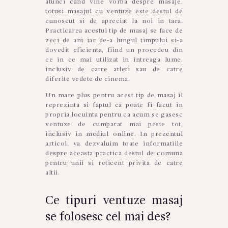
atunci cand vine vorba despre masaje,
totusi masajul cu ventuze este destul de
cunoscut si de apreciat la noi in tara.
Practicarea acestui tip de masaj se face de
zeci de ani iar de-a lungul timpului si-a
dovedit eficienta, fiind un procedeu din
ce in ce mai utilizat in intreaga lume,
inclusiv de catre atleti sau de catre
diferite vedete de cinema.
Un mare plus pentru acest tip de masaj il
reprezinta si faptul ca poate fi facut in
propria locuinta pentru ca acum se gasesc
ventuze de cumparat mai peste tot,
inclusiv in mediul online. In prezentul
articol, va dezvaluim toate informatiile
despre aceasta practica destul de comuna
pentru unii si reticent privita de catre
altii.
Ce tipuri ventuze masaj
se folosesc cel mai des?