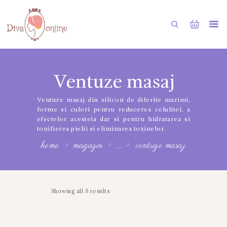
DIVAHOME
Ventuze masaj
PRODUSE MASAJ
Ventuze masaj din silicon de diferite marimi,
INGRIJIRE CORPORALA
forme si culori pentru reducerea celulitei, a
efectelor acesteia dar si pentru hidratarea si
COSMETICE
tonifierea pielii si eliminarea toxinelor.
REDUCERI
home
magazin
...
ventuze masaj
Showing all 5 results