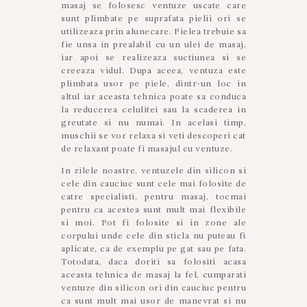
masaj se folosesc ventuze uscate care
sunt plimbate pe suprafata pielii ori se
utilizeaza prin alunecare. Pielea trebuie sa
fie unsa in prealabil cu un ulei de masaj,
iar apoi se realizeaza suctiunea si se
creeaza vidul. Dupa aceea, ventuza este
plimbata usor pe piele, dintr-un loc in
altul iar aceasta tehnica poate sa conduca
la reducerea celulitei sau la scaderea in
greutate si nu numai. In acelasi timp,
muschii se vor relaxa si veti descoperi cat
de relaxant poate fi masajul cu ventuze.
In zilele noastre, ventuzele din silicon si
cele din cauciuc sunt cele mai folosite de
catre specialisti, pentru masaj, tocmai
pentru ca acestea sunt mult mai flexibile
si moi. Pot fi folosite si in zone ale
corpului unde cele din sticla nu puteau fi
aplicate, ca de exemplu pe gat sau pe fata.
Totodata, daca doriti sa folositi acasa
aceasta tehnica de masaj la fel, cumparati
ventuze din silicon ori din cauciuc pentru
ca sunt mult mai usor de manevrat si nu