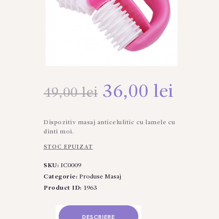
Prețul
36,00
lei
Prețu
49,00
lei
inițial
curen
Dispozitiv masaj anticelulitic cu lamele cu
a
este:
dinti moi.
STOC EPUIZAT
fost:
36,00
SKU:
IC0009
49,00 lei.
Categorie:
Produse Masaj
Product ID:
1963
DESCRIERE