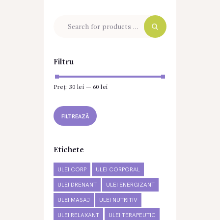
Filtru
Preț:
30 lei
—
60 lei
Preț
Preț
minim
maxim
FILTREAZĂ
Etichete
ULEI CORP
ULEI CORPORAL
ULEI DRENANT
ULEI ENERGIZANT
ULEI MASAJ
ULEI NUTRITIV
ULEI RELAXANT
ULEI TERAPEUTIC