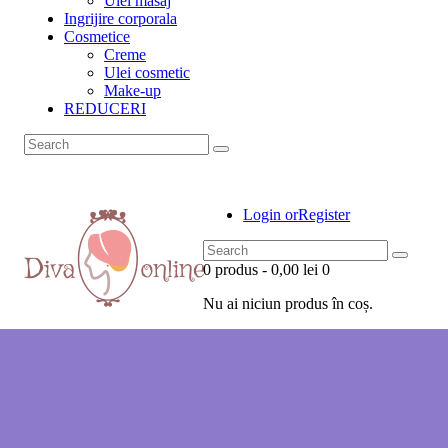
Ulei masaj
Ingrijire corporala
Cosmetice
Creme
Ulei cosmetic
Make-up
REDUCERI
Login or
Register
0 produs
-
0,00 lei
0
Nu ai niciun produs în coș.