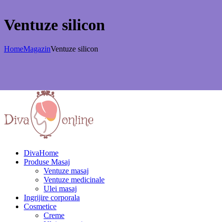
Ventuze silicon
Home
Magazin
Ventuze silicon
DivaHome
Produse Masaj
Ventuze masaj
Ventuze medicinale
Ulei masaj
Ingrijire corporala
Cosmetice
Creme