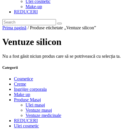
Ulei cosmetic
Make-up
REDUCERI
Prima pagină
/ Produse etichetate „Ventuze silicon”
Ventuze silicon
Nu a fost găsit niciun produs care să se potrivească cu selecția ta.
Categorii
Cosmetice
Creme
Ingrijire corporala
Make up
Produse Masaj
Ulei masaj
Ventuze masaj
Ventuze medicinale
REDUCERI
Ulei cosmetic