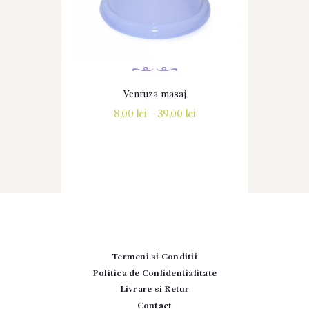
Ventuza masaj
8,00
lei
–
39,00
lei
Interval
de
Acest
prețuri:
produs
8,00 lei
are
până
mai
la
multe
39,00 lei
variații.
Opțiunile
pot
fi
alese
Termeni si Conditii
în
Politica de Confidentialitate
pagina
Livrare si Retur
produsului.
Contact