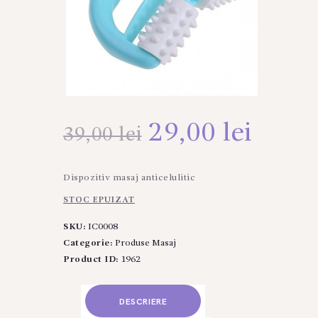
Prețul
29,00
lei
Prețu
39,00
lei
inițial
curen
Dispozitiv masaj anticelulitic
a
este:
STOC EPUIZAT
fost:
29,00
SKU:
IC0008
Categorie:
Produse Masaj
39,00 lei.
Product ID:
1962
DESCRIERE