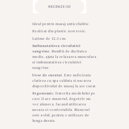
RECENZII (0)
Ideal pentru masaj anticelulitic.
Realizat din plastic non toxic.
Latime de 12.3 cm.
Imbunatatirea circulatiei
sangvine
. Bumbii de duritatea
medie, ajuta la relaxarea musculara
si imbunatatirea circulatiei
sangvine.
Usor de curatat
. Este suficienta
clatirea cu apa calduta si uscarea
dispozitivului de masaj la aer curat.
Ergonomic
. Datorita modelului pe
care il are manerul, degetele nu
vor aluneca, facand utilizarea
usoara si confortabila. Manerul
este solid, pentru o utilizare de
lunga durata.